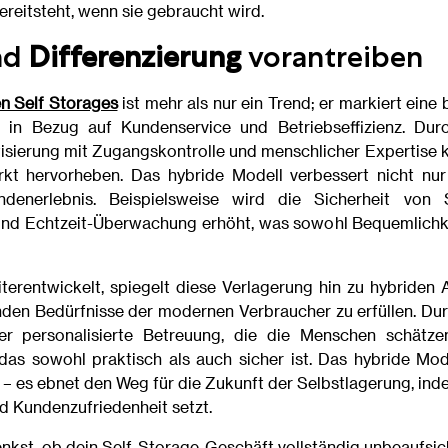
reitsteht, wenn sie gebraucht wird.
nd
Differenzierung
vorantreiben
en Self Storages
ist mehr als nur ein Trend; er markiert ein
 in Bezug auf Kundenservice und Betriebseffizienz. Dur
sierung mit Zugangskontrolle und menschlicher Expertise k
kt hervorheben. Das hybride Modell verbessert nicht nur 
denerlebnis. Beispielsweise wird die Sicherheit von 
nd Echtzeit-Überwachung erhöht, was sowohl Bequemlichkei
terentwickelt, spiegelt diese Verlagerung hin zu hybride
rnden Bedürfnisse der modernen Verbraucher zu erfüllen. Du
r personalisierte Betreuung, die die Menschen schätze
 das sowohl praktisch als auch sicher ist. Das hybride Mode
 es ebnet den Weg für die Zukunft der Selbstlagerung, ind
nd Kundenzufriedenheit setzt.
kst, ob dein Self-Storage-Geschäft vollständig unbeaufsicht