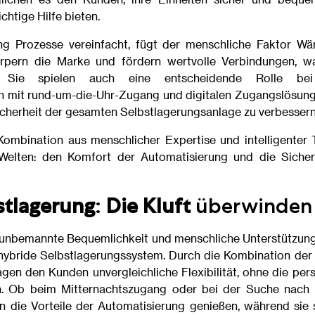
chtige Hilfe bieten.
g Prozesse vereinfacht, fügt der menschliche Faktor Wä
körpern die Marke und fördern wertvolle Verbindungen, w
t. Sie spielen auch eine entscheidende Rolle be
n mit rund-um-die-Uhr-Zugang und digitalen Zugangslösung
icherheit der gesamten Selbstlagerungsanlage zu verbessern
 Kombination aus menschlicher Expertise und intelligente
elten: den Komfort der Automatisierung und die Sicherh
stlagerung
:
Die Kluft
überwinden
 unbemannte Bequemlichkeit und menschliche Unterstützung
hybride Selbstlagerungssystem. Durch die Kombination der
gen den Kunden unvergleichliche Flexibilität, ohne die per
en. Ob beim Mitternachtszugang oder bei der Suche nach H
 die Vorteile der Automatisierung genießen, während sie 