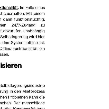
ktionalität
.
Im Falle eines
chtzuerhalten. Mit einem
 dann funktionstüchtig,
inen 24/7-Zugang zu
it abzurufen, unabhängig
 Selbstlagerung wird hier
 das System offline ist.
fline-Funktionalität ein
ssen.
isieren
elbstlagerungsindustrie
hrung in den Mietprozess
chen Problemen kann die
achen. Der menschliche
rt die Kundenerfahrung