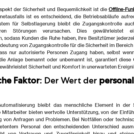
Aspekt der Sicherheit und Bequemlichkeit ist die
Offline-Fun
netausfalls ist es entscheidend, die Betriebsabläufe aufre
m für Selbstlagerung bleibt die Zugangskontrolle auch
ren Störungen verursachen. Dies gewährleistet e
n, sodass Kunden die Ruhe haben, ihre Besitztümer jederze
edeutung von Zugangskontrolle für die Sicherheit im Bereich
, dass nur autorisierte Personen Zugang haben, selbst wenn
e Anlage bemannt oder unbemannt ist, garantiert diese Of
ewährleistet Sicherheit und Komfort in unerwarteten Ereigni
che Faktor
: Der Wert der
personal
utomatisierung bleibt das menschliche Element in der S
e Mitarbeiter bieten wertvolle Unterstützung, von der Einfü
g von Anfragen und Problemen. Bei Notfällen oder technis
tentem Personal den entscheidenden Unterschied ausm
cht von Vertrauen und Zuverlässigkeit hinzu und steige