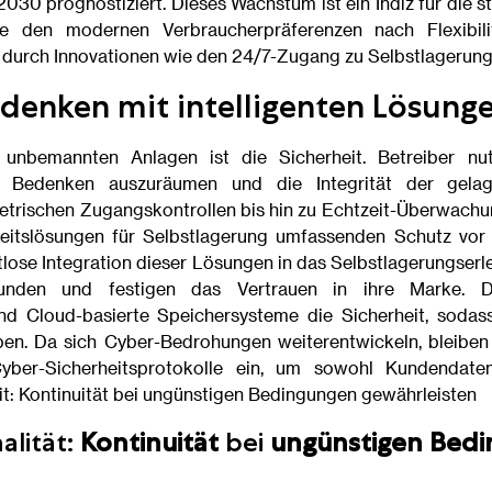
2030 prognostiziert. Dieses Wachstum ist ein Indiz für die
die den modernen Verbraucherpräferenzen nach Flexibili
t durch Innovationen wie den 24/7-Zugang zu Selbstlagerung
edenken mit intelligenten Lösung
unbemannten Anlagen ist die Sicherheit. Betreiber nut
e Bedenken auszuräumen und die Integrität der gela
etrischen Zugangskontrollen bis hin zu Echtzeit-Überwach
rheitslösungen für Selbstlagerung umfassenden Schutz vor
tlose Integration dieser Lösungen in das Selbstlagerungser
nden und festigen das Vertrauen in ihre Marke. D
nd Cloud-basierte Speichersysteme die Sicherheit, sodass
iben. Da sich Cyber-Bedrohungen weiterentwickeln, bleibe
yber-Sicherheitsprotokolle ein, um sowohl Kundendat
it: Kontinuität bei ungünstigen Bedingungen gewährleisten
alität:
Kontinuität
bei
ungünstigen Bed