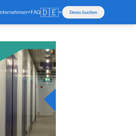
🇩🇪
nternehmen
FAQ
Demo buchen