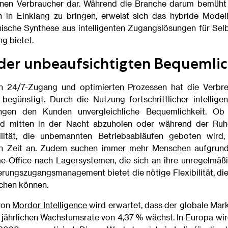
en Verbraucher dar. Während die Branche darum bemüht i
n in Einklang zu bringen, erweist sich das hybride Model
ische Synthese aus intelligenten Zugangslösungen für Sel
g bietet.
 der unbeaufsichtigten Bequemlic
on 24/7-Zugang und optimierten Prozessen hat die Verbr
begünstigt. Durch die Nutzung fortschrittlicher intellig
ungen den Kunden unvergleichliche Bequemlichkeit. O
d mitten in der Nacht abzuholen oder während der Ruhe
bilität, die unbemannten Betriebsabläufen geboten wird,
gen Zeit an. Zudem suchen immer mehr Menschen aufgrun
Office nach Lagersystemen, die sich an ihre unregelmäßi
ungszugangsmanagement bietet die nötige Flexibilität, die
ichen können.
von
Mordor Intelligence
wird erwartet, dass der globale Mark
 jährlichen Wachstumsrate von 4,37 % wächst. In Europa wi