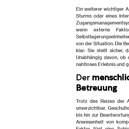
Ein weiterer wichtiger 
Sturms oder eines Inter
Zugangsmanagementsyste
wenn externe Fakto
Selbstlagerungseinheite
von der Situation. Die B
klar: Sie stellt sicher
Unabhängig davon, ob di
nahtloses Erlebnis und g
Der
menschli
Betreuung
Trotz des Reizes der A
unverzichtbar. Geschult
bis hin zur Beantwortun
Anwesenheit von kompe
Faktor fügt eine Schi