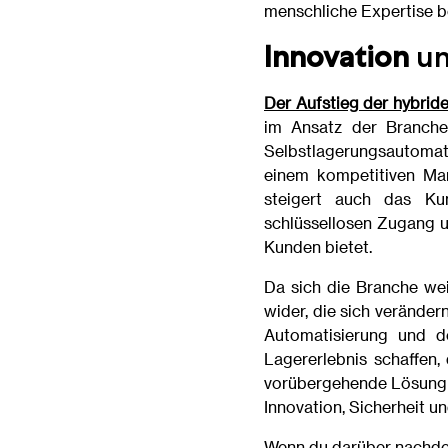
menschliche Expertise be
Innovation
u
Der Aufstieg der hybrid
im Ansatz der Branche
Selbstlagerungsautomati
einem kompetitiven Mar
steigert auch das Kun
schlüssellosen Zugang u
Kunden bietet.
Da sich die Branche wei
wider, die sich verände
Automatisierung und de
Lagererlebnis schaffen,
vorübergehende Lösung –
Innovation, Sicherheit u
Wenn du darüber nachden