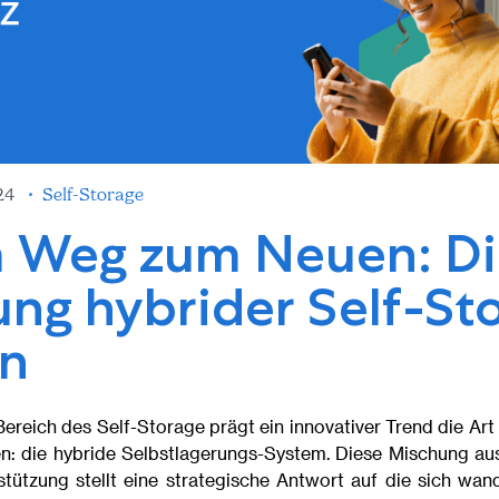
024
•
Self-Storage
 Weg zum Neuen: Di
ng hybrider Self-St
n
reich des Self-Storage prägt ein innovativer Trend die Art
en: die hybride Selbstlagerungs-System. Diese Mischung 
tützung stellt eine strategische Antwort auf die sich wa