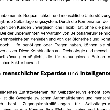
 unbemannte Bequemlichkeit und menschliche Unterstützung
hybride Selbstlagerungssystem. Durch die Kombination der
gen den Kunden unvergleichliche Flexibilität, ohne die per
n. Bei der unbemannten Verwaltung von Selbstlagerungsein
erungseinheiten genießen und von der Sicherheit und Komf
jedoch Hilfe benötigen oder Fragen haben, können sie 
r verlassen. Diese Kombination aus Technologie und menschl
eitslösung ermöglicht, die für reibungslosen Betrieb 
ichen Faktor bewahrt.
n
menschlicher Expertise
und
intelligen
elligenten Zutrittsystemen für Selbstlagerung erhöht sow
s ist die Synergie zwischen Automatisierung und menschli
ich hebt. Zugangskontrolllösungen für Selbstlager
ichen es den Kunden, ihre Einheiten sicher und beque