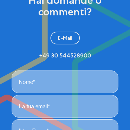
Hai domande o
commenti?
E-Mail
+49 30 544528900