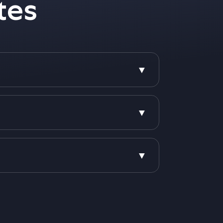
tes
▼
▼
▼