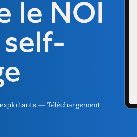
e le NOI
 self-
ge
s exploitants — Téléchargement