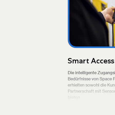
Smart Access
Die intelligente Zugangs
Bedürfnisse von Space P
erhielten sowohl die Ku
Partnerschaft mit Senso
bieten.