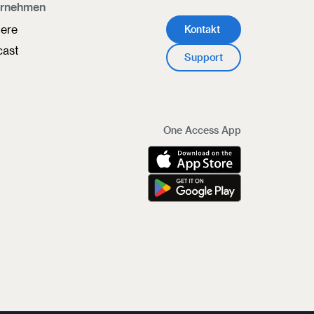
ernehmen
iere
Kontakt
cast
Support
g
One Access App