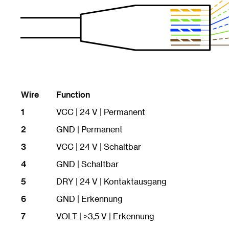
Wire
Function
1
VCC | 24 V | Permanent
2
GND | Permanent
3
VCC | 24 V | Schaltbar
4
GND | Schaltbar
5
DRY | 24 V | Kontaktausgang
6
GND | Erkennung
7
VOLT | >3,5 V | Erkennung